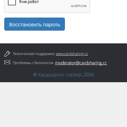
Восстановить пароль
Техническая поддержка:
www.cardsharing.cc
Проблемы с биллингом:
©
Кардшаринг сервер
, 2026